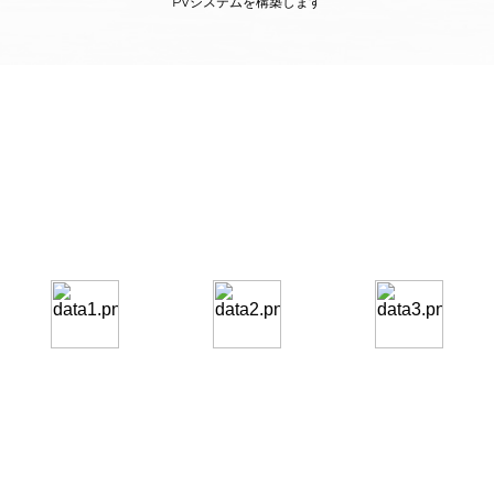
PVシステムを構築します
世界をリードする分散型エネルギー・ソリ
ューション・プロバイダー
GROWATT 海外拠点
180
6M
63
+
+
+
システム導入国
クラウドプラットフ
世界の代表的拠点
ォームに接続するエ
ンドユーザー数